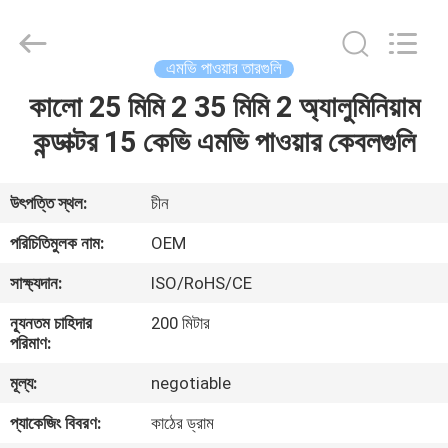
Silk
Road
Enterprise
Management
Services
এমভি পাওয়ার তারগুলি
Co.,Ltd..
All
Rights
কালো 25 মিমি 2 35 মিমি 2 অ্যালুমিনিয়াম
বাড়ি
Reserved.
কন্ডাক্টর 15 কেভি এমভি পাওয়ার কেবলগুলি
পণ্য
উৎপত্তি স্থল:
চীন
আমাদের
পরিচিতিমুলক নাম:
OEM
সম্পর্কে
সাক্ষ্যদান:
ISO/RoHS/CE
ন্যূনতম চাহিদার
200 মিটার
কারখানা
পরিমাণ:
ভ্রমণ
মূল্য:
negotiable
প্যাকেজিং বিবরণ:
কাঠের ড্রাম
মান