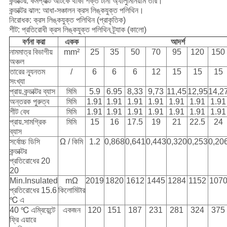
কন্ডাক্টর: কমপ্যাক্ট আটকে থাকা শক্ত টানা অ্যালুমিনিয়াম তার।
কন্ডাক্টর ঝাল: আধা-সঞ্চালন ক্রস লিঙ্কযুক্ত পলিথিন।
নিরোধক: ক্রস লিঙ্কযুক্ত পলিথিন (প্রাকৃতিক)
শীট: প্রতিরোধী ক্রস লিঙ্কযুক্ত পলিথিন ট্র্যাক (কালো)
বর্ণনা করা
একক
আদর্শ
নামমাত্র বিভাগীয়
mm²
25
35
50
70
95
120
150
অঞ্চল
তারের ন্যূনতম
/
6
6
6
12
15
15
15
সংখ্যা
প্রায়.কন্ডাক্টর ব্যাস
মিমি
5.9
6.95
8,33
9,73
11,45
12,95
14,2
অন্তরক পুরুত্ব
মিমি
1.91
1.91
1.91
1.91
1.91
1.91
1.91
শীট বেধ
মিমি
1.91
1.91
1.91
1.91
1.91
1.91
1.91
প্রায়.সামগ্রিক
মিমি
15
16
17.5
19
21
22.5
24
ব্যাস
সর্বোচ্চ ডিসি
Ω / কিমি
1.2
0,868
0,641
0,443
0,320
0,253
0,20
কন্ডাক্টর
প্রতিরোধের 20
20
Min.Insulated
mΩ
2019
1820
1612
1445
1284
1152
107
প্রতিরোধের 15.6
কিলোমিটার
℃ এ
40 ℃ এম্বিয়েন্টে
একজন
120
151
187
231
281
324
375
ফ্রি এয়ারে