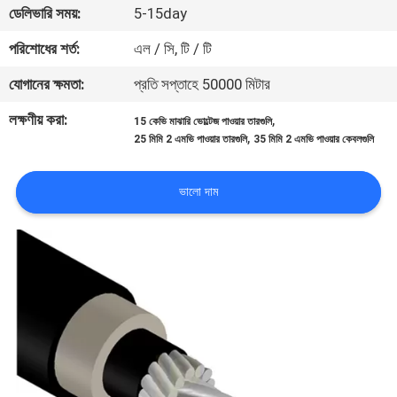
ডেলিভারি সময়:
5-15day
নিয়ন্ত্রণ
পরিশোধের শর্ত:
এল / সি, টি / টি
যোগাযোগ
যোগানের ক্ষমতা:
প্রতি সপ্তাহে 50000 মিটার
করুন
লক্ষণীয় করা:
,
15 কেভি মাঝারি ভোল্টেজ পাওয়ার তারগুলি
,
25 মিমি 2 এমভি পাওয়ার তারগুলি
35 মিমি 2 এমভি পাওয়ার কেবলগুলি
উদ্ধৃতির
জন্য
ভালো দাম
আবেদন
সাইট
ম্যাপ
PRIVACY