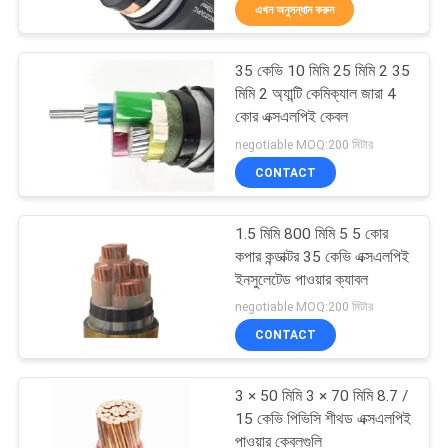
এখন অনুসন্ধান করুন
নিয়ন্ত্রণ
35 কেভি 10 মিমি 25 মিমি 2 35
যোগাযোগ
10
মিমি 2 অ্যান্টি কেমিক্যাল জারা 4
করুন
কোর এক্সএলপিই কেবল
যৌগিক শক্তি তারগুলি
negotiable MOQ:200 মিটার
CONTACT
উদ্ধৃতির
জন্য
1.5 মিমি 800 মিমি 5 5 কোর
আবেদন
কপার কন্ডাক্টর 35 কেভি এক্সএলপিই
ইনসুলেটেড পাওয়ার ক্যাবল
10
negotiable MOQ:200 মিটার
সাইট
CONTACT
ম্যাপ
এইচভি পাওয়ার কেবল
3 × 50 মিমি 3 × 70 মিমি 8.7 /
PRIVACY
15 কেভি পিভিসি শীথড এক্সএলপিই
পাওয়ার কেবলগুলি