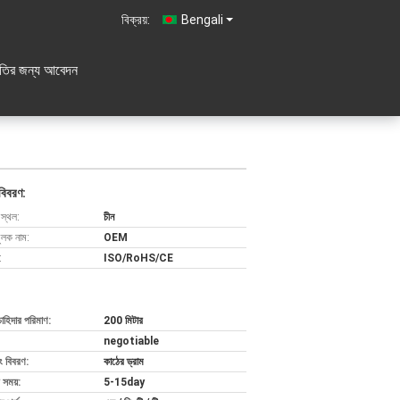
বিক্রয়:
Bengali
ৃতির জন্য আবেদন
বিবরণ:
 স্থল:
চীন
ুলক নাম:
OEM
:
ISO/RoHS/CE
চাহিদার পরিমাণ:
200 মিটার
negotiable
ং বিবরণ:
কাঠের ড্রাম
 সময়:
5-15day