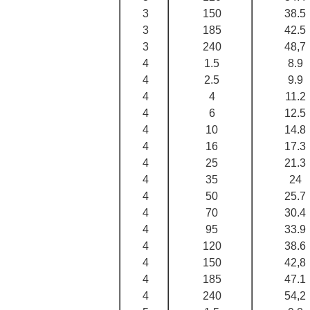
3
150
38.5
3
185
42.5
3
240
48,7
4
1.5
8.9
4
2.5
9.9
4
4
11.2
4
6
12.5
4
10
14.8
4
16
17.3
4
25
21.3
4
35
24
4
50
25.7
4
70
30.4
4
95
33.9
4
120
38.6
4
150
42,8
4
185
47.1
4
240
54,2