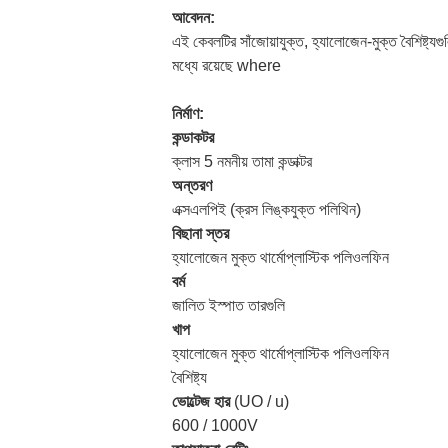
আবেদন:
এই কেবলটির সাঁজোয়াযুক্ত, হ্যালোজেন-মুক্ত বৈশিষ্ট্যগ
মধ্যে রয়েছে where
নির্মাণ:
কন্ডাকটর
ক্লাস 5 নমনীয় তামা কন্ডাক্টর
অন্তরণ
এক্সএলপিই (ক্রস লিঙ্কযুক্ত পলিথিন)
বিছানা স্তর
হ্যালোজেন মুক্ত থার্মোপ্লাস্টিক পলিওলফিন
বর্ম
জালিত ইস্পাত তারগুলি
খাপ
হ্যালোজেন মুক্ত থার্মোপ্লাস্টিক পলিওলফিন
বৈশিষ্ট্য
ভোল্টেজ হার
(UO / u)
600 / 1000V