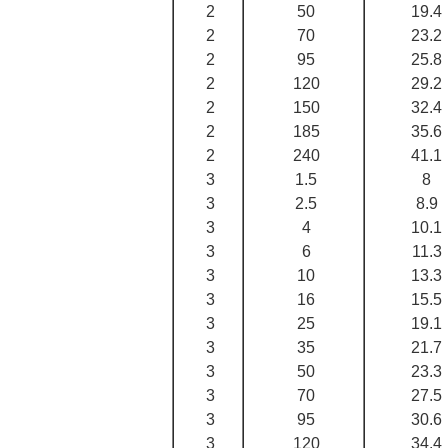
2
50
19.4
2
70
23.2
2
95
25.8
2
120
29.2
2
150
32.4
2
185
35.6
2
240
41.1
3
1.5
8
3
2.5
8.9
3
4
10.1
3
6
11.3
3
10
13.3
3
16
15.5
3
25
19.1
3
35
21.7
3
50
23.3
3
70
27.5
3
95
30.6
3
120
34.4