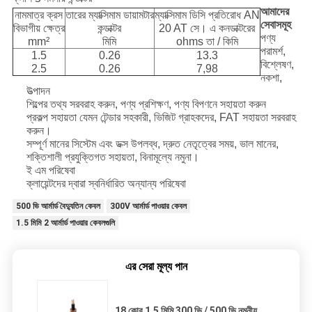
আমাদের
নামমাত্র ক্রস
তারের ম্যাক্সিমাম ডায়ামটার
ম্যাক্সিমাম ডিসি প্রতিরোধ AN
সেবাসমূহ
বিভাগীয় ক্ষেত্র
কন্ডাক্টর
20 AT সে। এ কনডাক্টরের
পণ্য
mm²
মিমি
ohms তা / কিমি
পরামর্শ,
1.5
0.26
13.3
বিশ্লেষণ,
2.5
0.26
7,98
নকশা,
উত্পাদন
শিল্পের তথ্য সরবরাহ করুন, পণ্য প্রশিক্ষণ, পণ্য বিপণনে সহায়তা করুন
প্রকল্প সহায়তা যেমন টেন্ডার সহকারী, ভিজিট গ্রাহকদের, FAT সহায়তা সরবরাহ
করুন।
সম্পূর্ণ মানের সিস্টেম এবং ডক্স উপলব্ধ, দ্রুত নেতৃত্বের সময়, ভাল মানের,
শক্তিশালী প্রযুক্তিগত সহায়তা, বিনামূল্যে নমুনা।
ই এম পরিষেবা
ক্লায়েন্টদের দ্বারা স্বনির্ধারিত অন্যান্য পরিষেবা
500 ভি আর্মার্ড বৈদ্যুতিন কেবল
300V আর্মার্ড পাওয়ার কেবল
1.5 মিমি 2 আর্মার্ড পাওয়ার কেবলগুলি
এর সেরা মূল্য পান
18 কোর 1.5 মিমি 300 ভি / 500 ভি নমনীয়