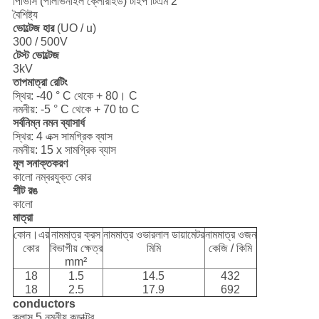
পিভিসি (পলিভিনাইল ক্লোরাইড) টাইপ টিএম 2
বৈশিষ্ট্য
ভোল্টেজ হার
(UO / u)
300 / 500V
টেস্ট ভোল্টেজ
3kV
তাপমাত্রা রেটিং
স্থির: -40 ° C থেকে + 80। C
নমনীয়: -5 ° C থেকে + 70 to C
সর্বনিম্ন নমন ব্যাসার্ধ
স্থির: 4 এক্স সামগ্রিক ব্যাস
নমনীয়: 15 x সামগ্রিক ব্যাস
মূল সনাক্তকরণ
কালো নম্বরযুক্ত কোর
শীট রঙ
কালো
মাত্রা
কোন।এর
নামমাত্র ক্রস
নামমাত্র ওভারলাল ডায়ামেটর
নামমাত্র ওজন
কোর
বিভাগীয় ক্ষেত্র
মিমি
কেজি / কিমি
mm²
18
1.5
14.5
432
18
2.5
17.9
692
conductors
ক্লাস 5 নমনীয় কন্ডাক্টর