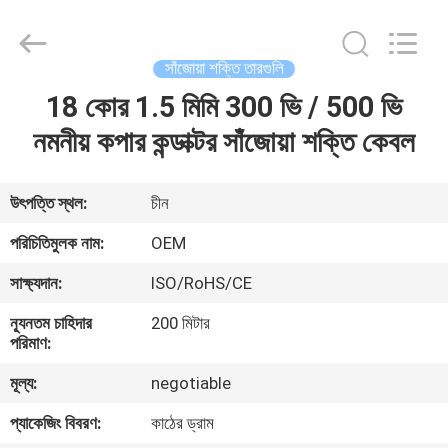
Silk
Road
Enterprise
Management
Services
সাঁজোয়া শক্তি তারগুলি
Co.,LTD.
All
Rights
18 কোর 1.5 মিমি 300 ভি / 500 ভি
বাড়ি
Reserved.
নমনীয় কপার কন্ডাক্টর সাঁজোয়া শক্তি কেবল
পণ্য
উৎপত্তি স্থল:
চীন
আমাদের
পরিচিতিমুলক নাম:
OEM
সম্পর্কে
সাক্ষ্যদান:
ISO/RoHS/CE
ন্যূনতম চাহিদার
200 মিটার
কারখানা
পরিমাণ:
ভ্রমণ
মূল্য:
negotiable
প্যাকেজিং বিবরণ:
কাঠের ড্রাম
মান