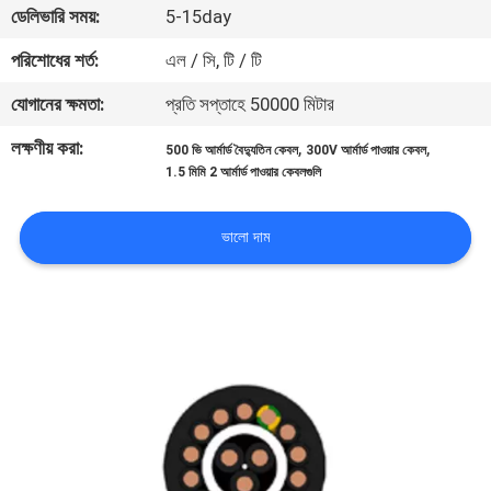
ডেলিভারি সময়:
5-15day
নিয়ন্ত্রণ
পরিশোধের শর্ত:
এল / সি, টি / টি
যোগাযোগ
যোগানের ক্ষমতা:
প্রতি সপ্তাহে 50000 মিটার
করুন
লক্ষণীয় করা:
,
,
500 ভি আর্মার্ড বৈদ্যুতিন কেবল
300V আর্মার্ড পাওয়ার কেবল
1.5 মিমি 2 আর্মার্ড পাওয়ার কেবলগুলি
উদ্ধৃতির
জন্য
ভালো দাম
আবেদন
সাইট
ম্যাপ
PRIVACY