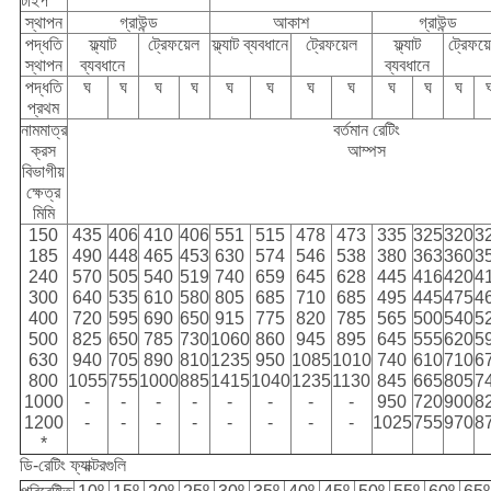
টাইপ
স্থাপন
গ্রাউন্ড
আকাশ
গ্রাউন্ড
পদ্ধতি
ফ্ল্যাট
ট্রেফয়েল
ফ্ল্যাট ব্যবধানে
ট্রেফয়েল
ফ্ল্যাট
ট্রেফয়
স্থাপন
ব্যবধানে
ব্যবধানে
পদ্ধতি
ঘ
ঘ
ঘ
ঘ
ঘ
ঘ
ঘ
ঘ
ঘ
ঘ
ঘ
প্রথম
নামমাত্র
বর্তমান রেটিং
ক্রস
আম্পস
বিভাগীয়
ক্ষেত্র
মিমি
150
435
406
410
406
551
515
478
473
335
325
320
3
185
490
448
465
453
630
574
546
538
380
363
360
3
240
570
505
540
519
740
659
645
628
445
416
420
4
300
640
535
610
580
805
685
710
685
495
445
475
4
400
720
595
690
650
915
775
820
785
565
500
540
5
500
825
650
785
730
1060
860
945
895
645
555
620
5
630
940
705
890
810
1235
950
1085
1010
740
610
710
6
800
1055
755
1000
885
1415
1040
1235
1130
845
665
805
7
1000
-
-
-
-
-
-
-
-
950
720
900
8
1200
-
-
-
-
-
-
-
-
1025
755
970
8
*
ডি-রেটিং ফ্যাক্টরগুলি