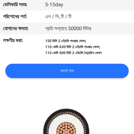
ডেলিভারি সময়:
5-15day
নিয়ন্ত্রণ
পরিশোধের শর্ত:
এল / সি, টি / টি
যোগাযোগ
যোগানের ক্ষমতা:
প্রতি সপ্তাহে 50000 মিটার
করুন
লক্ষণীয় করা:
,
150 মিমি 2 এইচভি পাওয়ার কেবল
,
110 কেভি 630 মিমি 2 এইচভি পাওয়ার কেবল
110 কেভি 500 মিমি 2 এইচভি বৈদ্যুতিন কেবল
উদ্ধৃতির
জন্য
ভালো দাম
আবেদন
সাইট
ম্যাপ
PRIVACY