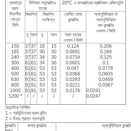
নামমাত্র
মিনিমাম নাকন্ডাক্টরে
20ºC এ কনডাক্টরের ম্যাক্সিমাম রেজিসটেন্স
ক্রস
তারের
বিভাগীয়
বিজ্ঞপ্তি
বিজ্ঞপ্তি
ঘোষিত তামা
অ্যালুমিনিয়াম বা
ক্ষেত্র
সংক্ষিপ্ত
কন্ডাক্টর
অ্যালুমিনিয়াম
মিমি
খাদ কন্ডাক্টর
ওহমস / কিমি
চু
আল
চু
আল
সরল তারের
ওহমস / কিমি
150
37
37
18
15
0.124
0.206
185
37
37
30
30
0.0991
0.164
240
37
37
34
30
0.0754
0.125
300
61
61
34
30
0.0601
0.1
400
61
61
53
53
0.047
0.0778
500
61
61
53
53
0.0366
0.0605
630
91
91
53
53
0.0283
0.0469
800
91
91
53
53
0.0221
0.0367
1000
91
91
53
53
0.0176
0.0291
1200 *
/
/
/
/
/
0.0247
বৈদ্যুতিক বৈশিষ্ট্য
1 = গ্রাউন্ডিংয়ের ক্রস-বন্ডিং
2 = উভয় প্রান্ত স্থলভূমি
কন্ডাক্টর
কপার কন্ডাক্টর
অ্যালুমিনিয়াম কন্ডাক্ট