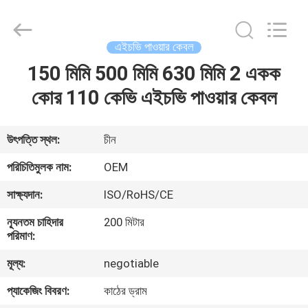
Silk
Road
Enterprise
Management
Services
এইচভি পাওয়ার কেবল
Co.,LTD.
All
Rights
150 মিমি 500 মিমি 630 মিমি 2 একক
বাড়ি
Reserved.
কোর 110 কেভি এইচভি পাওয়ার কেবল
পণ্য
উৎপত্তি স্থল:
চীন
আমাদের
পরিচিতিমুলক নাম:
OEM
সম্পর্কে
সাক্ষ্যদান:
ISO/RoHS/CE
ন্যূনতম চাহিদার
200 মিটার
কারখানা
পরিমাণ:
ভ্রমণ
মূল্য:
negotiable
প্যাকেজিং বিবরণ:
কাঠের ড্রাম
মান