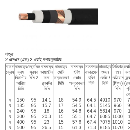
মাত্রা
2 এক্সএস (এফ) 2 ওয়াই কপার কন্ডাক্টর
নাঅফ
নামমাত্র
বৈদ্যুতিন
নামমাত্র
নামমাত্র
নামমাত্র
নামমাত্র
নামমাত্র
মিনিমাম
ম্যা
ক্রেস
ক্রস
সুরক্ষা
ডায়ামটার
মোটা
হরিণ
ওভারয়েল
ওজন
নমন
বলপ
বিভাগীয়
মিমি 2
অফ
অন্তঃকরণ
ওভার
হরিণ
কেজি /
রেডিয়াস
ড্র
আরিয়া
কন্ডাক্টর
মিমি
অন্তঃকরণ
মিমি
কিমি
(স্থির)
(কন্
মিমি
মিমি
মিমি
মিমি
পু
ক
ঘ
150
95
14.1
18
54.9
64.5
4910
970
7
ঘ
185
95
15.7
17
54.5
64.1
5145
960
9
ঘ
240
95
18
16
54.8
64.4
5614
970
ঘ
300
95
20.3
15
55.1
64.7
6085
1000
ঘ
400
95
23
15
57.6
67.4
7075
1010
ঘ
500
95
26.5
15
61.3
71.3
8185
1070