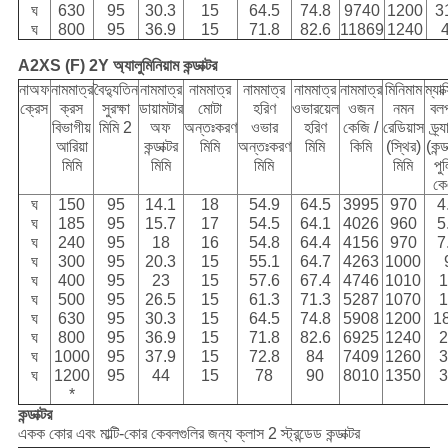
ঘ
630
95
30.3
15
64.5
74.8
9740
1200
3
ঘ
800
95
36.9
15
71.8
82.6
11869
1240
A2XS (F) 2Y অ্যালুমিনিয়াম কন্ডাক্টর
নাঅফ
নামমাত্র
বৈদ্যুতিন
নামমাত্র
নামমাত্র
নামমাত্র
নামমাত্র
নামমাত্র
মিনিমাম
ম্যাক
ক্রেস
ক্রস
সুরক্ষা
ডায়ামটার
মোটা
হরিণ
ওভারয়েল
ওজন
নমন
বলপ
বিভাগীয়
মিমি 2
অফ
অন্তঃকরণ
ওভার
হরিণ
কেজি /
রেডিয়াস
ড্র্
আরিয়া
কন্ডাক্টর
মিমি
অন্তঃকরণ
মিমি
কিমি
(স্থির)
(কন্ড
মিমি
মিমি
মিমি
মিমি
পু
ক
ঘ
150
95
14.1
18
54.9
64.5
3995
970
4
ঘ
185
95
15.7
17
54.5
64.1
4026
960
5
ঘ
240
95
18
16
54.8
64.4
4156
970
7
ঘ
300
95
20.3
15
55.1
64.7
4263
1000
ঘ
400
95
23
15
57.6
67.4
4746
1010
ঘ
500
95
26.5
15
61.3
71.3
5287
1070
ঘ
630
95
30.3
15
64.5
74.8
5908
1200
1
ঘ
800
95
36.9
15
71.8
82.6
6925
1240
ঘ
1000
95
37.9
15
72.8
84
7409
1260
ঘ
1200
95
44
15
78
90
8010
1350
*
কন্ডাক্টর
একক কোর এবং মাল্টি-কোর কেবলগুলির জন্য ক্লাস 2 স্ট্রন্ডেড কন্ডাক্টর