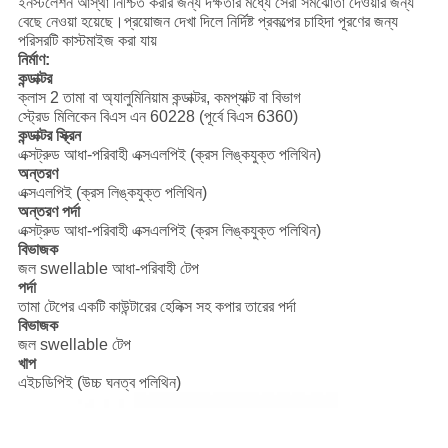
ইনস্টলেশন আস্থা নিশ্চিত করার জন্য দক্ষতার মধ্যে সেরা সমঝোতা দেওয়ার জন্য
বেছে নেওয়া হয়েছে।প্রয়োজন দেখা দিলে নির্দিষ্ট প্রকল্পের চাহিদা পূরণের জন্য
পরিসরটি কাস্টমাইজ করা যায়
নির্মাণ:
কন্ডাক্টর
ক্লাস 2 তামা বা অ্যালুমিনিয়াম কন্ডাক্টর, কমপ্যাক্ট বা বিভাগ
স্ট্রেড মিলিকেন বিএস এন 60228 (পূর্বে বিএস 6360)
কন্ডাক্টর স্ক্রিন
এক্সট্রুড আধা-পরিবাহী এক্সএলপিই (ক্রস লিঙ্কযুক্ত পলিথিন)
অন্তরণ
এক্সএলপিই (ক্রস লিঙ্কযুক্ত পলিথিন)
অন্তরণ পর্দা
এক্সট্রুড আধা-পরিবাহী এক্সএলপিই (ক্রস লিঙ্কযুক্ত পলিথিন)
বিভাজক
জল swellable আধা-পরিবাহী টেপ
পর্দা
তামা টেপের একটি কাউন্টারের হেলিক্স সহ কপার তারের পর্দা
বিভাজক
জল swellable টেপ
খাপ
এইচডিপিই (উচ্চ ঘনত্ব পলিথিন)