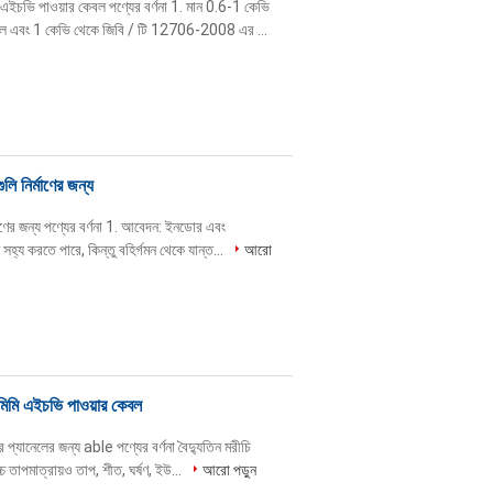
ইচভি পাওয়ার কেবল পণ্যের বর্ণনা 1. মান 0.6-1 কেভি
যাবল এবং 1 কেভি থেকে জিবি / টি 12706-2008 এর ...
ি নির্মাণের জন্য
াণের জন্য পণ্যের বর্ণনা 1. আবেদন: ইনডোর এবং
হৃত, কেবল একটি নির্দিষ্ট بچার ট্র্যাকশন সহ্য করতে পারে, কিন্তু বহির্গমন থেকে যান্ত...
আরো
িমি এইচভি পাওয়ার কেবল
যানেলের জন্য able পণ্যের বর্ণনা বৈদ্যুতিন মরীচি
্চ তাপমাত্রায়ও তাপ, শীত, ঘর্ষণ, ইউ...
আরো পড়ুন