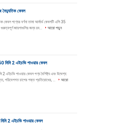
জ বৈদ্যুতিক কেবল
ক কেবল পণ্যের বর্ণনা তামা আর্মার্ড কেবলটি এসি 35
ুরুত্বপূর্ণ জায়গাগুলির জন্য রব...
আরো পড়ুন
50 মিমি 2 এইচভি পাওয়ার কেবল
 এইচভি পাওয়ার কেবল পণ্য বৈশিষ্ট্য এবং উদ্দেশ্য:
শক্তি, পরিবেশগত চাপের শক্ত প্রতিরোধের, ...
আরো
0 মিমি 2 এইচভি পাওয়ার কেবল