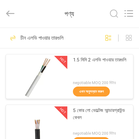
Silk
Road
Enterprise
পণ্য
Management
Services
Co.,LTD.
All
Rights
বাড়ি
10
Reserved.
চীন এলভি পাওয়ার তারগুলি
সাঁজোয়া শক্তি তারগুলি
পণ্য
HOT
1.5 মিমি 2 এলভি পাওয়ার তারগুলি
আমাদের
সম্পর্কে
negotiable MOQ:200 মিটার
এখন অনুসন্ধান করুন
10
কারখানা
HOT
5 কোর লো ভোল্টেজ আন্ডারগ্রাউন্ড
ভ্রমণ
এক্সএলপিই পাওয়ার পাওয়ার
কেবল
মান
negotiable MOQ:200 মিটার