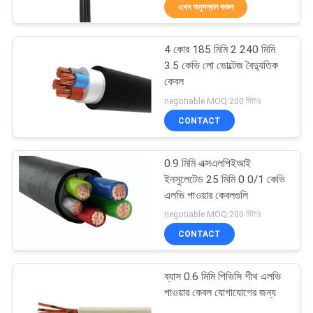
এখন অনুসন্ধান করুন
নিয়ন্ত্রণ
4 কোর 185 মিমি 2 240 মিমি
যোগাযোগ
10
3.5 কেভি লো ভোল্টেজ বৈদ্যুতিক
করুন
কেবল
যৌগিক শক্তি তারগুলি
negotiable MOQ:200 মিটার
CONTACT
উদ্ধৃতির
জন্য
0.9 মিমি এক্সএলপিইআই
আবেদন
ইনসুলেটেড 25 মিমি 0 0/1 কেভি
এলভি পাওয়ার কেবলগুলি
10
negotiable MOQ:200 মিটার
সাইট
CONTACT
ম্যাপ
এইচভি পাওয়ার কেবল
ব্যাস 0.6 মিমি পিভিসি শীথ এলভি
PRIVACY
পাওয়ার কেবল যোগাযোগের জন্য