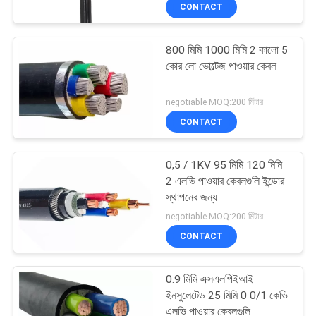
CONTACT
নিয়ন্ত্রণ
800 মিমি 1000 মিমি 2 কালো 5
যোগাযোগ
কোর লো ভোল্টেজ পাওয়ার কেবল
করুন
negotiable MOQ:200 মিটার
CONTACT
উদ্ধৃতির
জন্য
0,5 / 1KV 95 মিমি 120 মিমি
আবেদন
2 এলভি পাওয়ার কেবলগুলি ইন্ডোর
স্থাপনের জন্য
negotiable MOQ:200 মিটার
সাইট
CONTACT
ম্যাপ
0.9 মিমি এক্সএলপিইআই
PRIVACY
ইনসুলেটেড 25 মিমি 0 0/1 কেভি
এলভি পাওয়ার কেবলগুলি