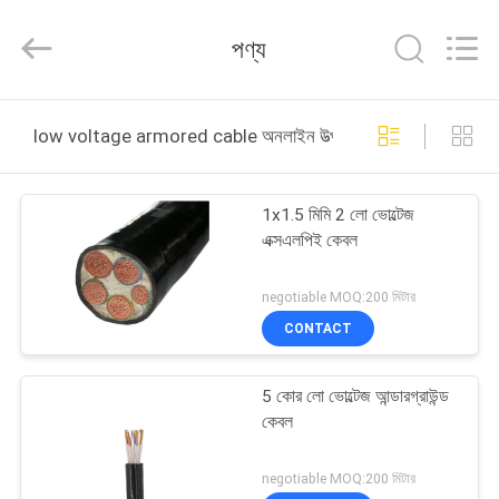
Silk
Road
Enterprise
পণ্য
Management
Services
Co.,Ltd..
All
Rights
বাড়ি
Reserved.
low voltage armored cable অনলাইন উত্পাদন
পণ্য
1x1.5 মিমি 2 লো ভোল্টেজ
এক্সএলপিই কেবল
আমাদের
সম্পর্কে
negotiable MOQ:200 মিটার
CONTACT
কারখানা
5 কোর লো ভোল্টেজ আন্ডারগ্রাউন্ড
ভ্রমণ
কেবল
মান
negotiable MOQ:200 মিটার