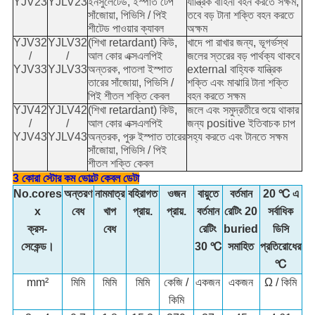
YJV23
YJLV23
ইনসুলেটেড, ইস্পাত টেপ
যান্ত্রিক বাহিনী বহন করতে সক্ষম,
সাঁজোয়া, পিভিসি / পিই
তবে বড় টানা শক্তি বহন করতে
শীটেড পাওয়ার ক্যাবল
অক্ষম
YJV32
YJLV32
(শিখা retardant) কিউ,
খাদে পা রাখার জন্য, ভূগর্ভস্থ
/
/
আল কোর এক্সএলপিই
জলের স্তরের বড় পার্থক্য থাকবে
YJV33
YJLV33
অন্তরক, পাতলা ইস্পাত
external বাহ্যিক যান্ত্রিক
তারের সাঁজোয়া, পিভিসি /
শক্তি এবং মাঝারি টানা শক্তি
পিই শীতল শক্তি কেবল
বহন করতে সক্ষম
YJV42
YJLV42
(শিখা retardant) কিউ,
জলে এবং সমুদ্রতীরে শুয়ে থাকার
/
/
আল কোর এক্সএলপিই
জন্য positive ইতিবাচক চাপ
YJV43
YJLV43
অন্তরক, পুরু ইস্পাত তারের
সহ্য করতে এবং টানতে সক্ষম
সাঁজোয়া, পিভিসি / পিই
শীতল শক্তি কেবল
3 কোরা স্টোর কম ভোল্টে কেবল ডেটা
No.cores
অন্তরণ
নামমাত্র
বহিরাগত
ওজন
বায়ুতে
বর্তমান
20 ℃ এ
x
বেধ
খাপ
প্রায়.
প্রায়.
বর্তমান
রেটিং 20
সর্বাধিক
ক্রস-
বেধ
রেটিং
buried
ডিসি
সেকেন্ড।
30 ℃
সমাহিত
প্রতিরোধের
℃
mm²
মিমি
মিমি
মিমি
কেজি /
একজন
একজন
Ω / কিমি
কিমি