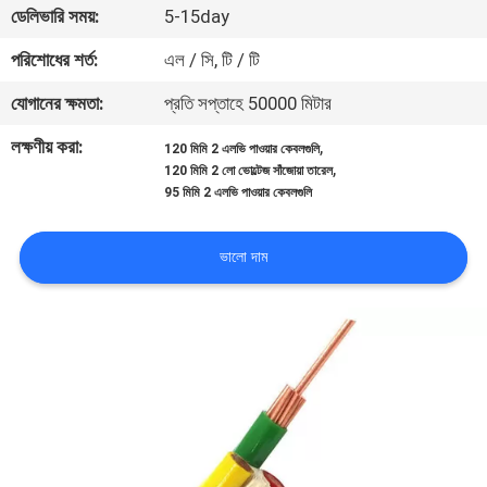
ডেলিভারি সময়:
5-15day
নিয়ন্ত্রণ
পরিশোধের শর্ত:
এল / সি, টি / টি
যোগাযোগ
যোগানের ক্ষমতা:
প্রতি সপ্তাহে 50000 মিটার
করুন
লক্ষণীয় করা:
,
120 মিমি 2 এলভি পাওয়ার কেবলগুলি
,
120 মিমি 2 লো ভোল্টেজ সাঁজোয়া তারেল
95 মিমি 2 এলভি পাওয়ার কেবলগুলি
উদ্ধৃতির
জন্য
ভালো দাম
আবেদন
সাইট
ম্যাপ
PRIVACY