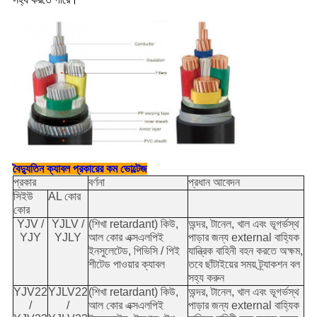
বৈদ্যুতিন ক্যাবল প্রকারের কম ভোল্টেজ
প্রকার
বর্ণনা
প্রধান আবেদন
সিইউ
AL কোর
কোর
YJV /
YJLV /
(শিখা retardant) কিউ,
অন্দর, টানেল, খাল এবং ভূগর্ভস্থ
YJY
YJLY
আল কোর এক্সএলপিই
পাড়ার জন্য external বাহ্যিক
ইনসুলেটেড, পিভিসি / পিই
যান্ত্রিক বাহিনী বহন করতে অক্ষম,
শীটেড পাওয়ার ক্যাবল
তবে ছাঁটাইয়ের সময় ট্র্যাকশন বল
সহ্য করুন
YJV22
YJLV22
(শিখা retardant) কিউ,
অন্দর, টানেল, খাল এবং ভূগর্ভস্থ
/
/
আল কোর এক্সএলপিই
পাড়ার জন্য external বাহ্যিক