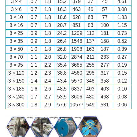
3 × 4
0.7
1.8
15.2
379
37
45
4.61
3 × 6
0.7
1.8
16.3
463
46
57
3.08
3 × 10
0.7
1.8
18.6
628
63
77
1.83
3 × 16
0.7
1.8
20.7
851
83
100
1.15
3 × 25
0.9
1.8
24.2
1209
112
131
0.73
3 × 35
0.9
1.8
26.4
1546
137
158
0.52
3 × 50
1.0
1.8
26.8
1908
163
187
0.39
3 × 70
1.1
2.0
32.0
2874
211
233
0.27
3 × 95
1.1
2.2
35.4
3685
255
277
0.19
3 × 120
1.2
2.3
38.8
4560
298
317
0.15
3 × 150
1.4
2.4
43.4
5570
348
358
0.12
3 × 185
1.6
2.6
48.5
6837
403
403
0.10
3 × 240
1.7
2.7
53.5
8606
480
468
0.08
3 × 300
1.8
2.9
57.6
10577
549
531
0.06