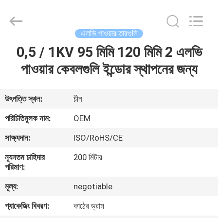
Silk
Road
Enterprise
Management
Services
এলভি পাওয়ার তারগুলি
Co.,Ltd..
All
Rights
0,5 / 1KV 95 মিমি 120 মিমি 2 এলভি
বাড়ি
Reserved.
পাওয়ার কেবলগুলি ইন্ডোর স্থাপনের জন্য
পণ্য
উৎপত্তি স্থল:
চীন
আমাদের
পরিচিতিমুলক নাম:
OEM
সম্পর্কে
সাক্ষ্যদান:
ISO/RoHS/CE
ন্যূনতম চাহিদার
200 মিটার
কারখানা
পরিমাণ:
ভ্রমণ
মূল্য:
negotiable
প্যাকেজিং বিবরণ:
কাঠের ড্রাম
মান